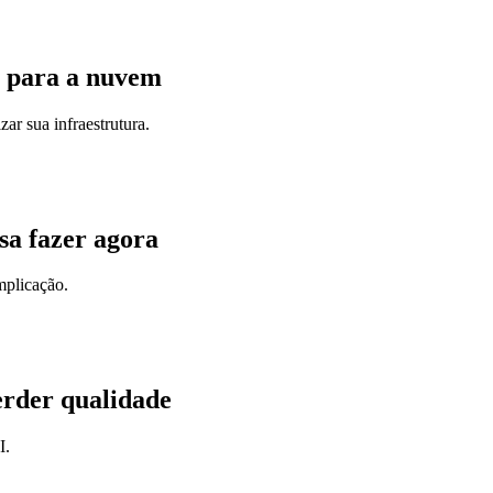
r para a nuvem
ar sua infraestrutura.
sa fazer agora
mplicação.
erder qualidade
I.