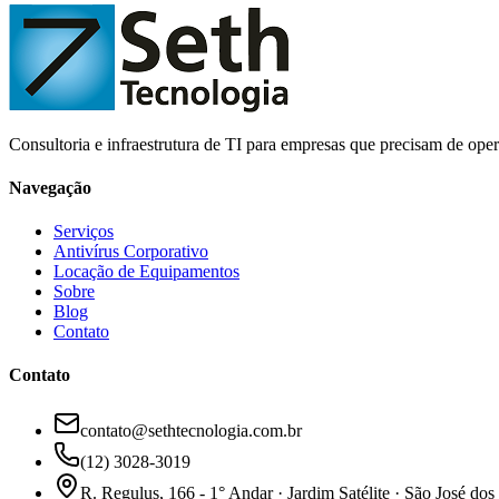
Consultoria e infraestrutura de TI para empresas que precisam de opera
Navegação
Serviços
Antivírus Corporativo
Locação de Equipamentos
Sobre
Blog
Contato
Contato
contato@sethtecnologia.com.br
(12) 3028-3019
R. Regulus, 166 - 1° Andar · Jardim Satélite · São José d